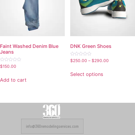
Faint Washed Denim Blue
DNK Green Shoes
Jeans
Rated
$
250.00
–
$
290.00
0
Rated
$
150.00
out
0
of
out
Select options
5
of
Add to cart
5
info@360remodelingservices.com