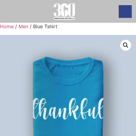
Home
/
Men
/ Blue Tshirt