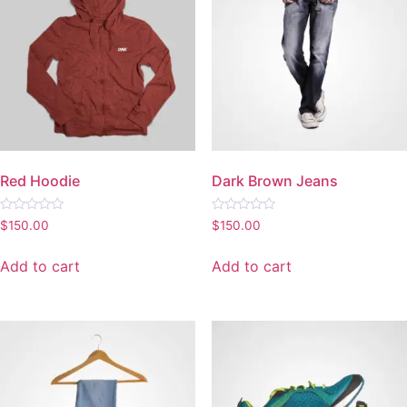
Red Hoodie
Dark Brown Jeans
Rated
Rated
$
150.00
$
150.00
0
0
out
out
of
of
Add to cart
Add to cart
5
5